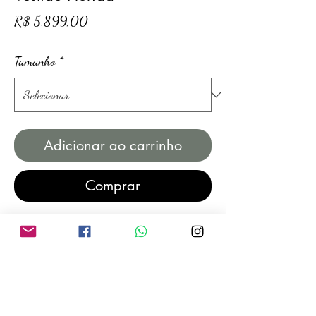
Preço
R$ 5.899,00
Tamanho
*
Adicionar ao carrinho
Comprar
Produto feito sob encomenda, prazo de
produção de até 20 (vinte) dias úteis.
Caso deseje um prazo reduzido de
produção chama a
gente whatsapp
clicando aqui.