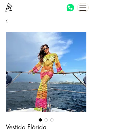
Bocca Haton
Brazilian beachwear
Vestido Flórida