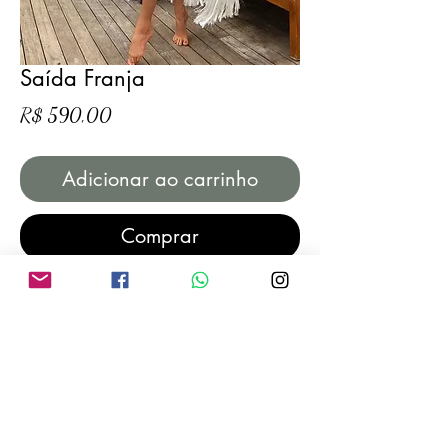
Saída Franja
Preço
R$ 590,00
Adicionar ao carrinho
Comprar
Produto feito sob encomenda, prazo de
produção de até 15 (quinze) dias úteis.
Produto em tamanho único.
Caso deseje um prazo reduzido de
produção chama a
gente whatsapp
clicando aqui.