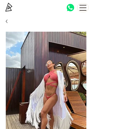
Bocca Haton
Brazilian beachwear