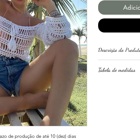
Adici
Descrição do Produt
Um maravilhoso C
Tabela de medidas
ombros nus e mangas
para sua praia ou pi
Composição: 100% 
Busto
P: 86cm –
90cm
M: 91cm –
97cm
azo de produção de até 10 (dez) dias