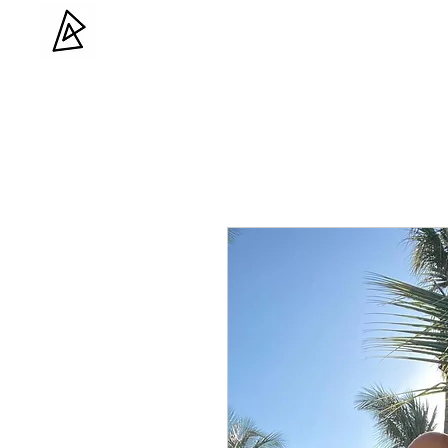
Bocca Haton
Brazilian beachwear
Início
Loja
Sobre
Entre em c