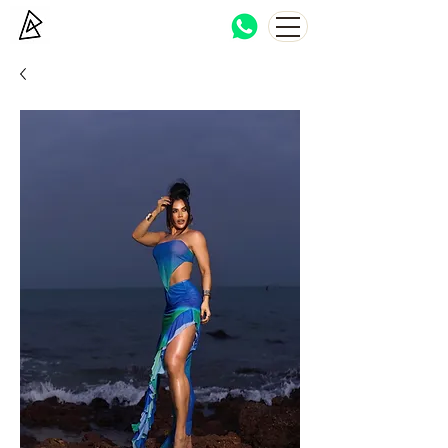
Bocca Haton
Brazilian beachwear