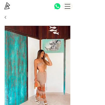
Bocca Haton
Brazilian beachwear