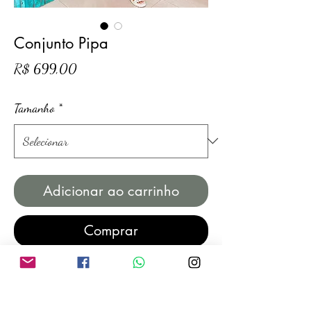
Conjunto Pipa
Preço
R$ 699,00
Tamanho
*
Adicionar ao carrinho
Comprar
Produto feito sob encomenda, prazo de
produção de até 10 (dez) dias úteis.
Caso deseje um prazo reduzido de