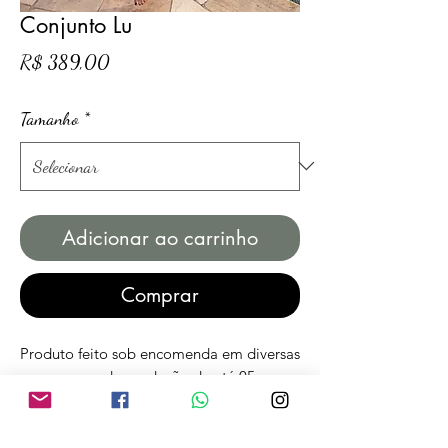
Conjunto Lu
Preço
R$ 389,00
Tamanho
*
Adicionar ao carrinho
Comprar
Produto feito sob encomenda em diversas
cores, prazo de produção de até 05
(cinco) dias úteis.
Após a confirmação de compra nossa
equipe entrará em contato para acertar