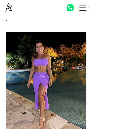
Bocca Haton
Brazilian beachwear