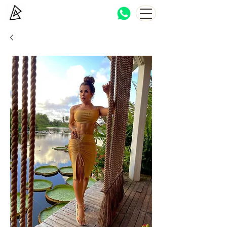
Bocca Haton
Brazilian beachwear