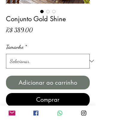
Conjunto Gold Shine
Preço
R$ 389,00
Tamanho
*
Adicionar ao carrinho
Comprar
Produto feito sob encomenda, prazo de
produção de até 08 (oito) dias úteis.
Caso deseje um prazo reduzido de