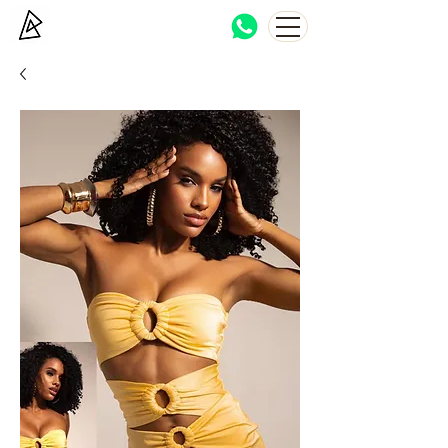
Bocca Haton
Brazilian beachwear